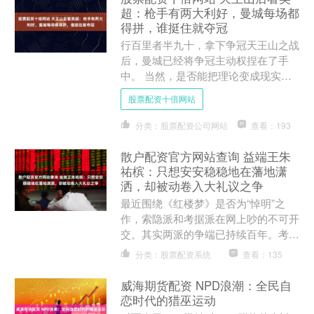
超：枪手有两大利好，曼城每场都
得拼，谁挺住就夺冠
行百里者半九十，拿下争冠天王山之战
后，曼城已经将争冠主动权捏在了手
中。 当然，是否能把理论变成现实，
还得看曼城能否把少赛1场的包袱，变
股票配资十倍网站
成逆转翻盘的优势。目前，曼....
分类：股票配资公司网站
查看：193
散户配资官方网站查询 益端王朱
祐槟：只想安安稳稳地在藩地潇
洒，却被动卷入大礼议之争
最近围绕《红楼梦》是否为“悼明”之
作，索隐派和考据派在网上吵的不可开
交。其实两派的争端已持续百年。考据
派的代表人物及创始人为胡适散户配资
分类：股票配资系统
查看：135
官方网站查询，他的《红楼....
威海期货配资 NPD浪潮：全民自
恋时代的猎巫运动