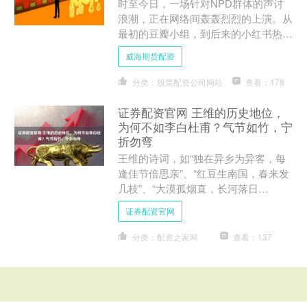
时至今日，一场针对NPD群体的声讨
浪潮，正在网络间轰轰烈烈的上演。从
最初的豆瓣小组，到后来的小红书热门
话题，再到今日的短视频平台泛滥，几
威海期货配资
乎任何人都能从中获得灵感....
分类：股票配资公司网站
查看：178
证券配资官网 王维的历史地位，
为何不如李白杜甫？气节如竹，宁
折勿弯
王维的诗词，如“独在异乡为异客，每
逢佳节倍思亲”、“红豆生南国，春来发
几枝”、“大漠孤烟直，长河落日
圆”、“劝君更尽一杯酒，西出阳关无故
证券配资官网
人”等，单看并不亚于李白....
分类：配资之家网
查看：137