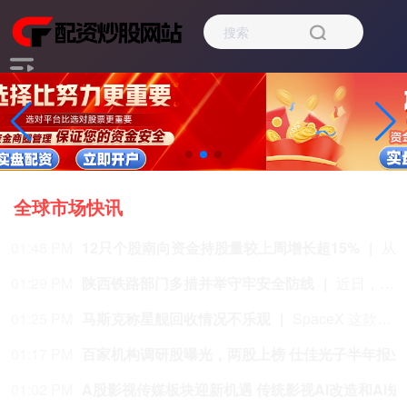
全球市场快讯
01:48 PM
12只个股南向资金持股量较上周增长超15%
从持股量变化来看，最近一周12只个股获得南向资金持股量较上周增长超15%，其中3只个股持股量增长均超100%。明略科技-W居首，环比增长624.44%；安克创新、圣邦股份、海致科技集团增幅居前，
01:29 PM
陕西铁路部门多措并举守牢安全防线
近日，陕西多地出现强降雨天气，给铁路运输安全带来严峻挑战。中国铁路西安局集团有限公司（以下简称“西安铁路局”）织密人防、物防、技防立体防护网，进一步压实安全责任，强化安全隐患排查整治，加强科技运用，以多项硬核举措守牢铁路运输安全防线。
01:25 PM
马斯克称星舰回收情况不乐观
SpaceX 这款巨型火箭于 7 月 24 日进行了第 13 次试飞，从公司位于得克萨斯州南部的 Starbase 基地升空。此次试飞整体表现相当不错，尤其是星舰高达 171 英尺（约 52 米）的上面级飞船“Ship”。它按照计划在澳大利亚西部外海的印度洋海域溅落。 更令人意外的是，Ship 首次在溅落后成功保持完整。即使翻倒并撞击海面，仍然没有解体。目前其依旧保持完整状态，SpaceX 正在将其拖向澳大利亚西部的海岸，以便进行更详细的检查。不过，SpaceX 创始人兼首席执行官埃隆 · 马斯克在 8 月 7 日表示，这次雄心勃勃的回收行动可能难以成功。 马斯克当天下午通过自己旗下的社交平台 X 写道：“遗憾的是，目前来看，回收 Ship 的情况并不乐观。不过，我们还是成功获得了隔热罩和发动机关键区域的近距离照片，这些照片将用于未来的升级改进。” 他是在回应 SpaceX 大约一小时前发布的一则消息。SpaceX 在这篇帖子中介绍了回收工作的最新进展，并公布了两张照片和一段视频。 SpaceX 表示，回收团队“正在克服恶劣的作业条件和越来越汹涌的海况，努力将这艘长达 52 米的飞船拖回港口”。
01:17 PM
百家机
01:02 PM
A股影视传媒板块迎新