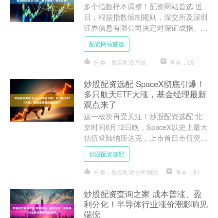
多个指数样本调整！配资网站首选 近
日，根据指数编制规则，深交所及深圳
证券信息有限公司决定对深证成指、创
业板指等深市指数样本定期调整，此次
配资网站首选
调整将于6月15日正式实....
分类：股票配资系统
查看：68
炒股配资选配 SpaceX彻底引爆！
多只航天ETF大涨，基金经理最新
观点来了
这一板块再受关注！炒股配资选配 北
京时间6月12日晚，SpaceX以史上最大
估值登陆纳斯达克，上市首日市值突破
2万亿美元。而在当天白天，A股市场
炒股配资选配
已对这一里程碑事....
分类：股票配资公司网站
查看：81
炒股配资查询之家 成本普涨、盈
利分化！半导体行业涨价潮影响见
端倪