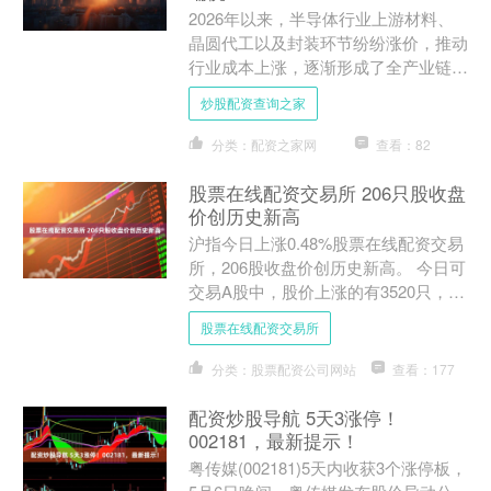
2026年以来，半导体行业上游材料、
晶圆代工以及封装环节纷纷涨价，推动
行业成本上涨，逐渐形成了全产业链价
格普涨之势。 涨价潮的影响，已经体
炒股配资查询之家
现在一季报中。其中，存....
分类：配资之家网
查看：82
股票在线配资交易所 206只股收盘
价创历史新高
沪指今日上涨0.48%股票在线配资交易
所，206股收盘价创历史新高。 今日可
交易A股中，股价上涨的有3520只，占
比64.08%，下跌的有1832只，占比
股票在线配资交易所
33.....
分类：股票配资公司网站
查看：177
配资炒股导航 5天3涨停！
002181，最新提示！
粤传媒(002181)5天内收获3个涨停板，