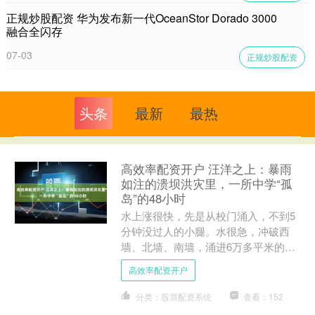
正规炒股配资 华为发布新一代OceanStor Dorado 3000
融合全闪存
07-03
正规炒股配资
头条
最新
最热
高效率配资开户 汪洋之上：暴雨
如注的溃坝洪灾里，一所中学“孤
岛”的48小时
水上涨很快，先是从校门涌入，不到5
分钟没过人的小腿。水很急，冲破西
墙、北墙、南墙，涌进6万多平米的校
园，不到20分钟眼前变成一片汪洋。
高效率配资开户
\n 南宁市横州市云表一....
分类：股票配资系统
查看：152