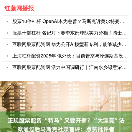
红藤网播报
股票10倍杠杆 OpenAI本为慈善？马斯克诉奥尔特曼等：我
股票十倍杠杆 名记对下赛季东部球队实力分档！骑士成最大热门，
互联网股票配资网 华为公开AI模型新专利，能够减少处理延时
上海杠杆配资2025年 俄外长：目前普京与泽连斯基没有会晤计
互联网股票配资网 活力中国调研行｜江南水乡绿意浓——浙江产业