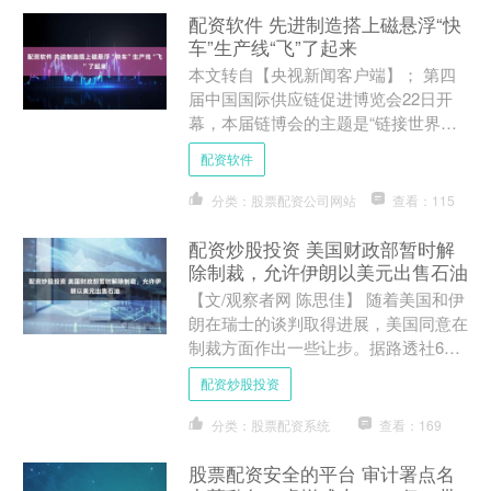
配资软件 先进制造搭上磁悬浮“快
车”生产线“飞”了起来
本文转自【央视新闻客户端】； 第四
届中国国际供应链促进博览会22日开
幕，本届链博会的主题是“链接世界，
共创未来”，展会为期五天。 除了首次
配资软件
设立低空经济专区，今年....
分类：股票配资公司网站
查看：115
配资炒股投资 美国财政部暂时解
除制裁，允许伊朗以美元出售石油
【文/观察者网 陈思佳】 随着美国和伊
朗在瑞士的谈判取得进展，美国同意在
制裁方面作出一些让步。据路透社6月
22日报道，美国财政部已暂时停止对伊
配资炒股投资
朗石油出口的制裁，....
分类：股票配资系统
查看：169
股票配资安全的平台 审计署点名