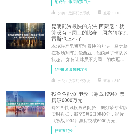
配资专业股票配资门户
杯，一切进展顺利，他的目标....
分类：股票配资系统
查看：113
昆明配资最快的方法 西蒙尼：就
算没有下周二的比赛，周六阿尔瓦
雷斯也上不了
本轮联赛昆明配资最快的方法，马竞将
在客场对阵瓦伦西亚，他谈到了球队的
状态。 如何让球员不为周二的欧冠分
心？ 把心思放在明天的比赛上，重视
昆明配资最快的方法
追赶瓦伦西亚的目标。显然....
分类：股票配资系统
查看：215
投查查配资 电影《寒战1994》票
房破6000万元
每经AI快讯投查查配资，据灯塔专业版
实时数据，截至5月2日0时0分，影片
《寒战1994》票房突破6000万元。....
投查查配资