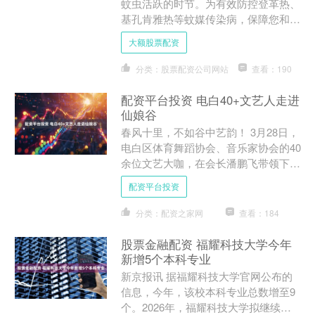
蚊虫活跃的时节。为有效防控登革热、
基孔肯雅热等蚊媒传染病，保障您和家
人的健康大额股票配资，目前全省各地
大额股票配资
已全面启动针对伊蚊的蚊密....
分类：股票配资公司网站
查看：190
配资平台投资 电白40+文艺人走进
仙娘谷
春风十里，不如谷中艺韵！ 3月28日，
电白区体育舞蹈协会、音乐家协会的40
余位文艺大咖，在会长潘鹏飞带领下齐
聚罗坑镇仙娘谷，一场以“魅力新电白·
配资平台投资
迷人仙娘谷·我和....
分类：配资之家网
查看：184
股票金融配资 福耀科技大学今年
新增5个本科专业
新京报讯 据福耀科技大学官网公布的
信息，今年，该校本科专业总数增至9
个。2026年，福耀科技大学拟继续按