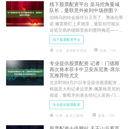
线下股票配资平台 皇马挖角曼城
队长，曼联意外捡到中场拼图？
伯纳乌的转会操作台又亮了。弗洛伦蒂
诺·佩雷斯盯上罗德里，曼联却可能从
这笔交易的缝隙里捡到楚阿梅尼——这
个剧本连最资深的球探都写不出来。
线下股票配资平台
《每日电讯报》的消息显示....
分类：股票配资系统
查看：149
专业提供股票配资 记者：门德斯
再次将本菲卡中卫安东尼奥-席尔
瓦推荐给尤文
北京时间4月21日专业提供股票配资，
根据意大利记者达里奥-佩莱格里尼的
报道，葡萄牙的著名经纪人若热-门德
斯再次将本菲卡的中后卫安东尼奥-席
专业提供股票配资
尔瓦推荐给了尤文图斯。....
分类：配资之家网
查看：159
股票配资十倍网站 天王山后看英