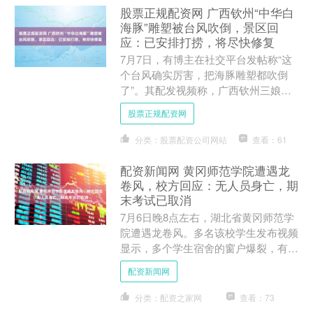
股票正规配资网 广西钦州“中华白
海豚”雕塑被台风吹倒，景区回
应：已安排打捞，将尽快修复
7月7日，有博主在社交平台发帖称“这
个台风确实厉害，把海豚雕塑都吹倒
了”。其配发视频称，广西钦州三娘湾
景区海边粉色、蓝色、白色的三座中华
股票正规配资网
白海豚雕塑在台风过后倒伏....
分类：股票配资公司网站
查看：61
配资新闻网 黄冈师范学院遭遇龙
卷风，校方回应：无人员身亡，期
末考试已取消
7月6日晚8点左右，湖北省黄冈师范学
院遭遇龙卷风。多名该校学生发布视频
显示，多个学生宿舍的窗户爆裂，有教
室的天花板被卷走，还有电线冒出电火
配资新闻网
花。7月8日，上游新闻....
分类：配资之家网
查看：73