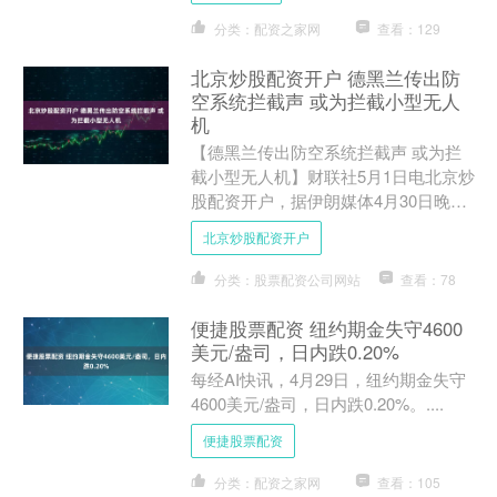
分类：配资之家网
查看：129
北京炒股配资开户 德黑兰传出防
空系统拦截声 或为拦截小型无人
机
【德黑兰传出防空系统拦截声 或为拦
截小型无人机】财联社5月1日电北京炒
股配资开户，据伊朗媒体4月30日晚报
道，伊朗首都德黑兰南部和中部城区传
北京炒股配资开户
出防空系统拦截声。塔....
分类：股票配资公司网站
查看：78
便捷股票配资 纽约期金失守4600
美元/盎司，日内跌0.20%
每经AI快讯，4月29日，纽约期金失守
4600美元/盎司，日内跌0.20%。....
便捷股票配资
分类：配资之家网
查看：105