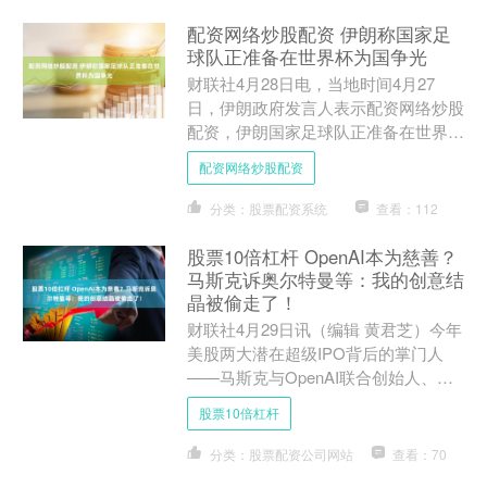
配资网络炒股配资 伊朗称国家足
球队正准备在世界杯为国争光
财联社4月28日电，当地时间4月27
日，伊朗政府发言人表示配资网络炒股
配资，伊朗国家足球队正准备在世界杯
为国争光。发言人表示，总统佩泽希齐
配资网络炒股配资
扬亲自前往国家队集训营....
分类：股票配资系统
查看：112
股票10倍杠杆 OpenAI本为慈善？
马斯克诉奥尔特曼等：我的创意结
晶被偷走了！
财联社4月29日讯（编辑 黄君芝）今年
美股两大潜在超级IPO背后的掌门人
——马斯克与OpenAI联合创始人、现
任CEO萨姆·奥尔特曼——之间的庭审
股票10倍杠杆
已于周一开庭。....
分类：股票配资公司网站
查看：70