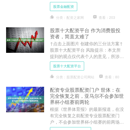
照智能制造工程专业招收本科生。
股票金融配资
2026级本科生入学后，在....
分类：配资之家网
查看：203
股票十大配资平台 作为消费股投
资者，简直太难了
↑点击上面图片 创建你的三分法方案↑
股票十大配资平台 风险提示：本文所
提到的观点仅代表个人的意见，所涉及
标的不作推荐，据此买卖，风险自负。
股票十大配资平台
作者：骑象人2015....
分类：股票配资公司网站
查看：80
配资专业股票配资门户 世体：在
完全恢复之前，亚马尔不会参加世
界杯小组赛前两轮
根据《世界体育报》的最新报道，在没
有完全恢复之前配资专业股票配资门
户，不会参加世界杯小组赛的前两场比
赛。 据报道，亚马尔正全力备战世界