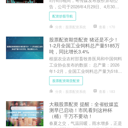
5月6日晚间，粤传媒发布股价异动公
告，公司于2026年4月29日、4月30
日、5月6日连续三个交易日收盘价格涨
配资炒股导航
幅偏离....
分类：股票配资系统
查看：170
股票配资期货配资 猪还是不少！
1-2月全国工业饲料总产量5185万
吨，同比增长3.4%
根据农业农村部畜牧兽医局和中国饲料
工业协会发布的数据： 总产量：2026
年1-2月，全国工业饲料总产量为5185
万吨，同比增长3.4%。 分品种产量变
股票配资期货配资
化： 配合....
分类：股票配资系统
查看：183
大额股票配资 提醒：全省蚊媒监
测早已启动！市民看到这种杯
（桶）千万不要动！
春夏之交，气温回暖，雨水增多，正是