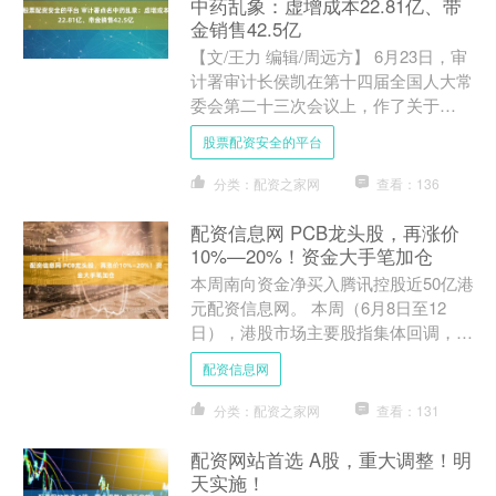
中药乱象：虚增成本22.81亿、带
金销售42.5亿
【文/王力 编辑/周远方】 6月23日，审
计署审计长侯凯在第十四届全国人大常
委会第二十三次会议上，作了关于
2025年度中央预算执行和其他财政收
股票配资安全的平台
支的审计工作报告，....
分类：配资之家网
查看：136
配资信息网 PCB龙头股，再涨价
10%—20%！资金大手笔加仓
本周南向资金净买入腾讯控股近50亿港
元配资信息网。 本周（6月8日至12
日），港股市场主要股指集体回调，恒
生指数跌0.98%，恒生科技指数跌
配资信息网
3.75%，恒生中国....
分类：配资之家网
查看：131
配资网站首选 A股，重大调整！明
天实施！